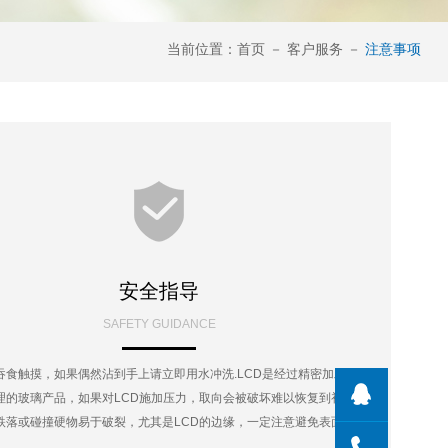
当前位置：
首页
－
客户服务
－
注意事项
安全指导
SAFETY GUIDANCE
吞食触摸，如果偶然沾到手上请立即用水冲洗.LCD是经过精密加工，特
105153
理的玻璃产品，如果对LCD施加压力，取向会被破坏难以恢复到初始状
跌落或碰撞硬物易于破裂，尤其是LCD的边缘，一定注意避免表面磕