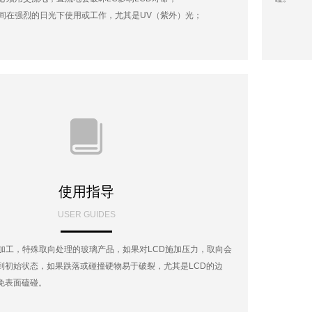
长时间在强烈的日光下使用或工作，尤其是UV（紫外）光；
使用指导
USER GUIDES
密加工，特殊取向处理的玻璃产品，如果对LCD施加压力，取向会
到初始状态，如果跌落或碰撞硬物易于破裂，尤其是LCD的边
免表面磕碰。